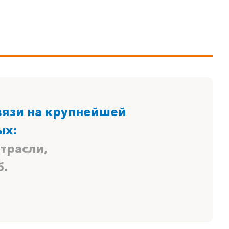
вязи на крупнейшей
ых:
трасли,
б.