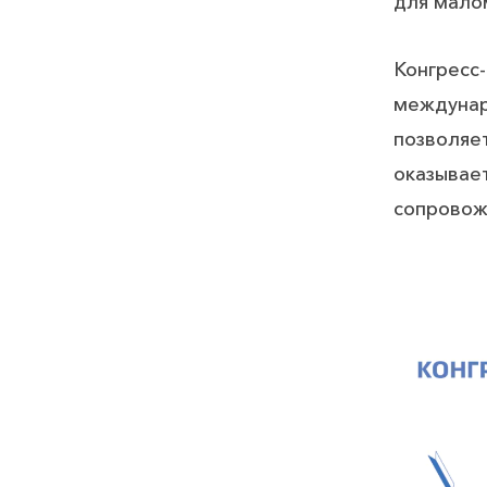
для мало
Конгресс-
междунаро
позволяе
оказывает
сопровож