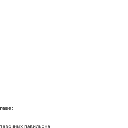
таве:
ставочных павильона