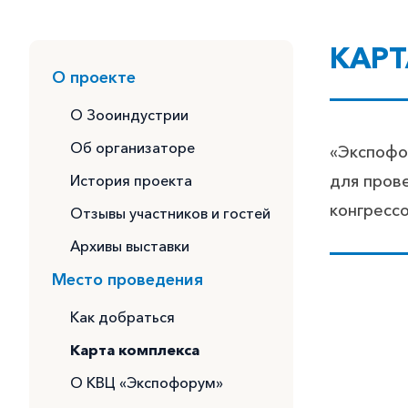
КАР
О проекте
О Зооиндустрии
Об организаторе
«Экспофор
История проекта
для пров
конгрессо
Отзывы участников и гостей
Архивы выставки
Место проведения
Как добраться
Карта комплекcа
О КВЦ «Экспофорум»