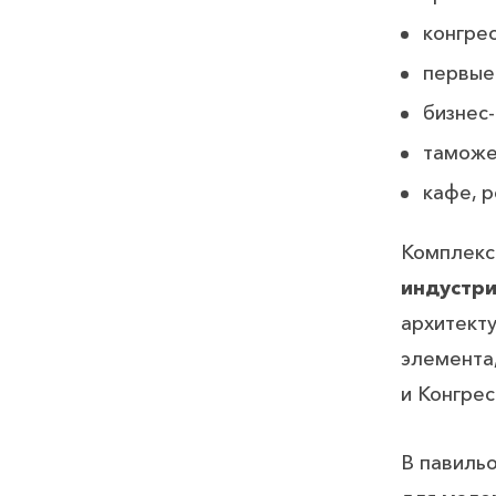
конгре
первые
бизнес
таможе
кафе, 
Комплекс
индустри
архитекту
элемента
и Конгре
В павиль