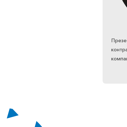
Презе
контр
компа