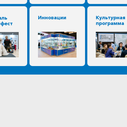
Инновации
Культурная
аль
программа
гфест