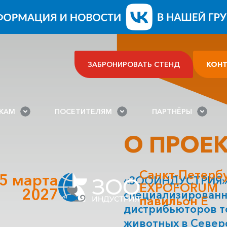
ЗАБРОНИРОВАТЬ СТЕНД
КОН
ИКАМ
ПОСЕТИТЕЛЯМ
ПАРТНЁРЫ
О ПРОЕ
Санкт-Петерб
-5 марта
«ЗООИНДУСТРИЯ» 
EXPOFORUM
2027
специализированн
павильон Е
дистрибьюторов т
животных в Север