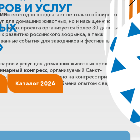
ОВ И УСЛУГ
ИЯ»
ежегодно предлагает не только обширную
луг для домашних животных, но и насыщенную
НЫХ
В рамках проекта организуется более 30 деловых
х развитию российского зоорынка, а также
»
ванные события для заводчиков и фестиваль
оваров и услуг для домашних животных проходит
инарный конгресс
, организуемый Санкт-
рным обществом. Ежегодно на конгресс приезжают
й России для обучения и обмена опытом с ведущими
Каталог 2026
и.