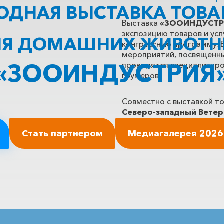
ДНАЯ ВЫСТАВКА ТОВАР
Выставка
«ЗООИНДУСТР
экспозицию товаров и ус
Я ДОМАШНИХ ЖИВОТ
конгрессную программу. 
мероприятий, посвященны
«ЗООИНДУСТРИЯ
проводятся специализиро
грумеров.
Совместно с выставкой т
Северо-западный Ветер
Петербургским Ветерина
Стать партнером
более 2000 врачей со все
Медиагалерея 2026
ветеринарными хирургам