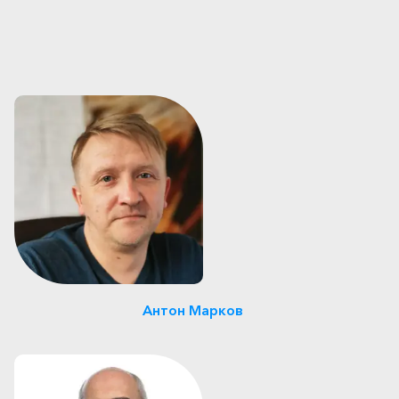
Генеральный директор
ООО «Зооген», генетик,
цитогенетик,
Антон Марков