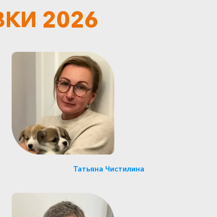
КИ 2026
Главный ветеринарный
врач ООО «Зооген»,
ветеринарный генетик
Татьяна Чистилина